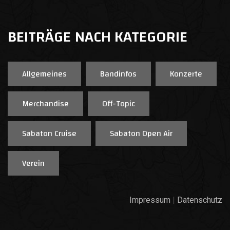
BEITRÄGE NACH KATEGORIE
Allgemeines
Bandinfos
Konzerte
Merchandise
Off-Topic
Sabaton Cruise
Sabaton Open Air
Verein
Impressum
|
Datenschutz