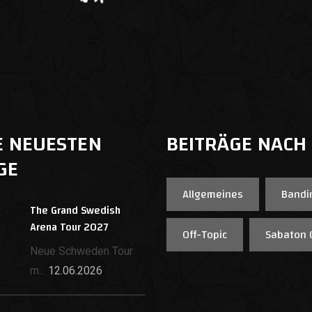
E NEUESTEN
BEITRÄGE NACH
GE
Allgemeines
Bandi
The Grand Swedish
Arena Tour 2027
Off-Topic
Sabaton 
Neue Schweden Tour
m...
12.06.2026