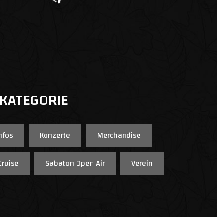
 KATEGORIE
nfos
Konzerte
Merchandise
Cruise
Sabaton Open Air
Verein