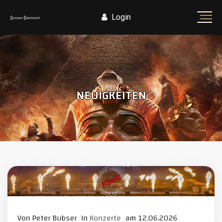
Login
NEUIGKEITEN
Von
Peter Bubser
In
Konzerte
am
12.06.2026