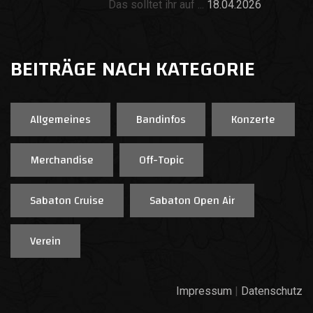
Das solltet ihr auf ...
18.04.2026
BEITRÄGE NACH KATEGORIE
Allgemeines
Bandinfos
Konzerte
Merchandise
Off-Topic
Sabaton Cruise
Sabaton Open Air
Verein
Impressum
|
Datenschutz