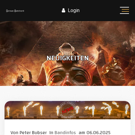
Login
NEUIGKEITEN
Von
Peter Bubser
In
Bandinfos
am
06.06.2025