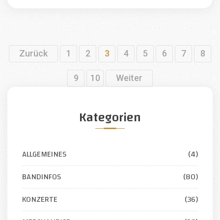
Zurück
1
2
3
4
5
6
7
8
9
10
Weiter
Kategorien
ALLGEMEINES
(4)
BANDINFOS
(80)
KONZERTE
(36)