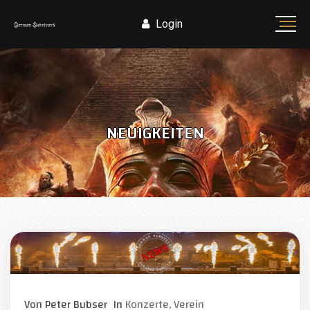
Login
NEUIGKEITEN
Von
Peter Bubser
In
Konzerte,
Verein