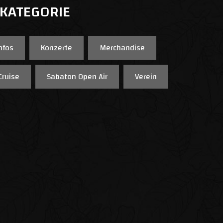
 KATEGORIE
nfos
Konzerte
Merchandise
Cruise
Sabaton Open Air
Verein