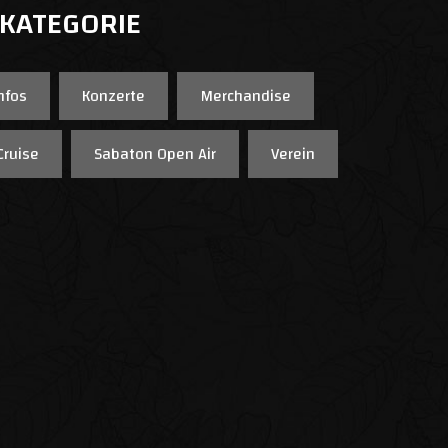
 KATEGORIE
nfos
Konzerte
Merchandise
Cruise
Sabaton Open Air
Verein