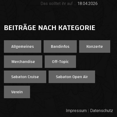
Das solltet ihr auf ...
18.04.2026
BEITRÄGE NACH KATEGORIE
Allgemeines
Bandinfos
Konzerte
Merchandise
Off-Topic
Sabaton Cruise
Sabaton Open Air
Verein
Impressum
|
Datenschutz