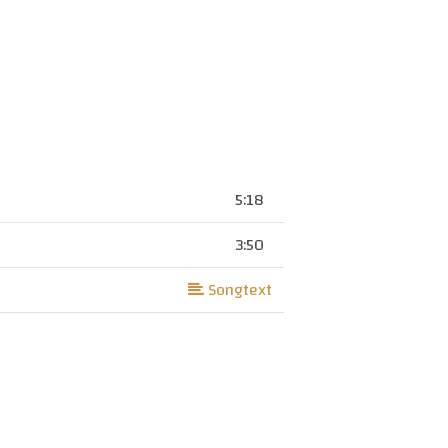
5:18
3:50
Songtext