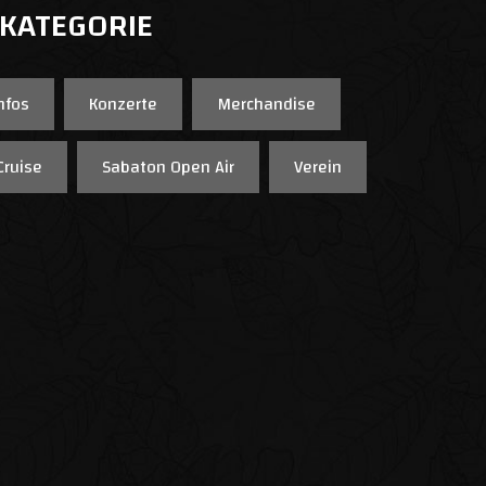
 KATEGORIE
nfos
Konzerte
Merchandise
Cruise
Sabaton Open Air
Verein