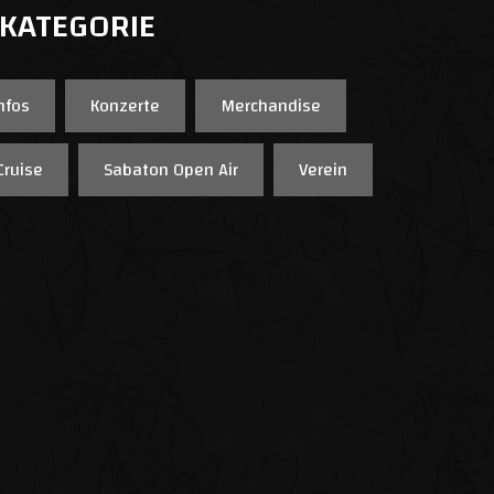
 KATEGORIE
nfos
Konzerte
Merchandise
Cruise
Sabaton Open Air
Verein