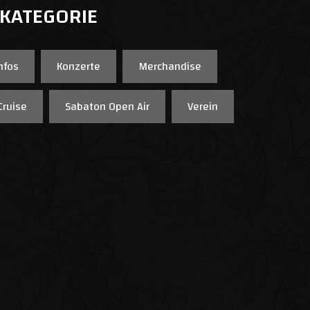
 KATEGORIE
nfos
Konzerte
Merchandise
Cruise
Sabaton Open Air
Verein