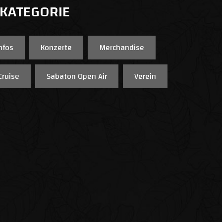
 KATEGORIE
nfos
Konzerte
Merchandise
Cruise
Sabaton Open Air
Verein