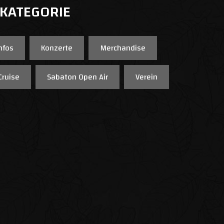
 KATEGORIE
nfos
Konzerte
Merchandise
Cruise
Sabaton Open Air
Verein