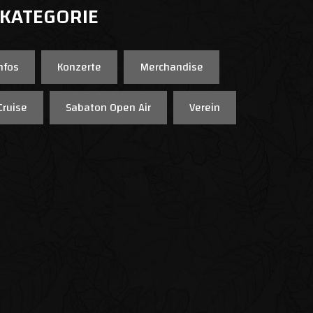
 KATEGORIE
nfos
Konzerte
Merchandise
Cruise
Sabaton Open Air
Verein