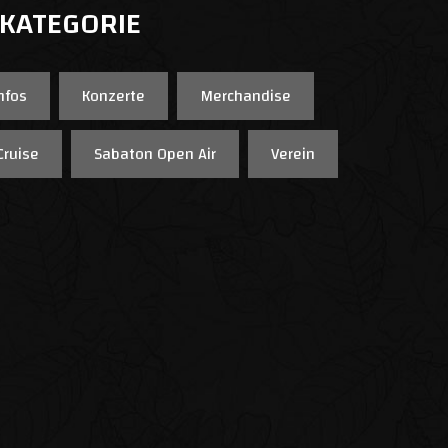
 KATEGORIE
nfos
Konzerte
Merchandise
Cruise
Sabaton Open Air
Verein