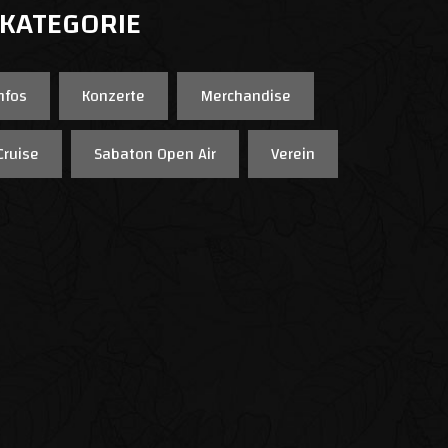
 KATEGORIE
nfos
Konzerte
Merchandise
Cruise
Sabaton Open Air
Verein