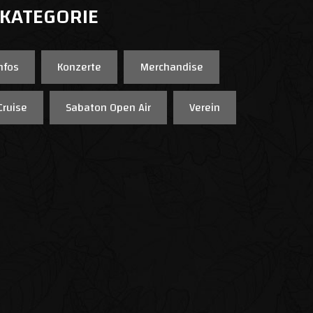
 KATEGORIE
nfos
Konzerte
Merchandise
Cruise
Sabaton Open Air
Verein