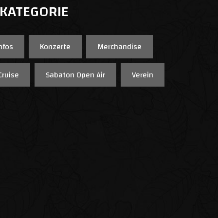
 KATEGORIE
nfos
Konzerte
Merchandise
Cruise
Sabaton Open Air
Verein