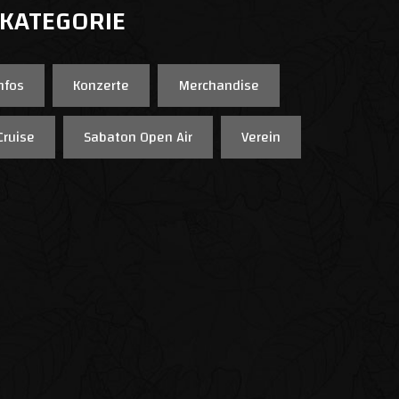
 KATEGORIE
nfos
Konzerte
Merchandise
Cruise
Sabaton Open Air
Verein